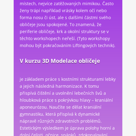
místech, nejvíce zatěžovaných mimikou. Často
ženy trápí například vrásky kolem očí nebo
forma nosu či úst, ale s dalšími částmi svého
obličeje jsou spokojené. To znamená, že
periferie obličeje, krk a okolní struktury se v
těchto workshopech neřeší. (Tyto workshopy
mohou být pokračováním Liftingových technik).
V kurzu 3D Modelace obličeje
je základem práce s kostními strukturami lebky
a jejich následná harmonizace.
K tomu
přispívá čištění a uvolnění lebečních švů a
hloubková práce s pokrývkou hlavy – kraniální
aponeurózou. Naučíte se dělat kraniální
gymnastiku, která přispívá k dynamické
nápravě různých zdravotních problémů.
Estetickým výsledkem je úprava polohy horní a
dolní čelisti, očnice, spánků, zdokonalování