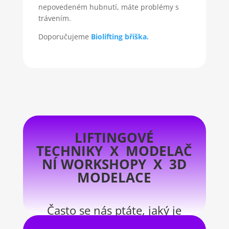
nepovedeném hubnutí, máte problémy s
trávením.
Doporučujeme
Biolifting bříška.
LIFTINGOVÉ
TECHNIKY X MODELAČ
NÍ WORKSHOPY X 3D
MODELACE
Často se nás ptáte, jaký je
rozdíl mezi těmito kurzy: