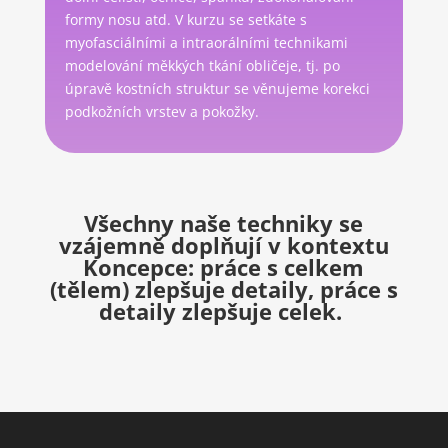
formy nosu atd. V kurzu se setkáte s
myofasciálními a intraorálními technikami
modelování měkkých tkání obličeje, tj. po
úpravě kostních struktur se věnujeme korekci
podkožních vrstev a pokožky.
Všechny naše techniky se
vzájemně doplňují v kontextu
Koncepce: práce s celkem
(tělem) zlepšuje detaily, práce s
detaily zlepšuje celek.