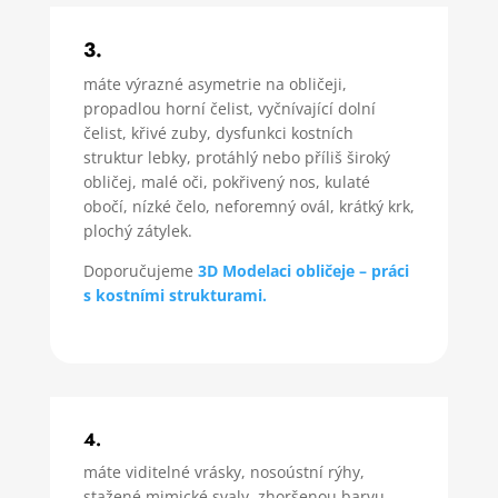
3.
máte výrazné asymetrie na obličeji,
propadlou horní čelist, vyčnívající dolní
čelist, křivé zuby, dysfunkci kostních
struktur lebky, protáhlý nebo příliš široký
obličej, malé oči, pokřivený nos, kulaté
obočí, nízké čelo, neforemný ovál, krátký krk,
plochý zátylek
.
Doporučujeme
3D Modelaci obličeje – práci
s kostními strukturami.
4.
máte viditelné vrásky, nosoústní rýhy,
stažené mimické svaly, zhoršenou barvu