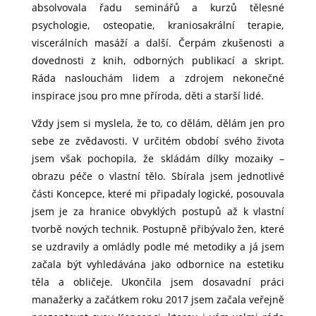
absolvovala řadu seminářů a kurzů tělesné
psychologie, osteopatie, kraniosakrální terapie,
viscerálních masáží a další. Čerpám zkušenosti a
dovednosti z knih, odborných publikací a skript.
Ráda naslouchám lidem a zdrojem nekonečné
inspirace jsou pro mne příroda, děti a starší lidé.
Vždy jsem si myslela, že to, co dělám, dělám jen pro
sebe ze zvědavosti. V určitém období svého života
jsem však pochopila, že skládám dílky mozaiky –
obrazu péče o vlastní tělo. Sbírala jsem jednotlivé
části Koncepce, které mi připadaly logické, posouvala
jsem je za hranice obvyklých postupů až k vlastní
tvorbě nových technik. Postupně přibývalo žen, které
se uzdravily a omládly podle mé metodiky a já jsem
začala být vyhledávána jako odbornice na estetiku
těla a obličeje. Ukončila jsem dosavadní práci
manažerky a začátkem roku 2017 jsem začala veřejně