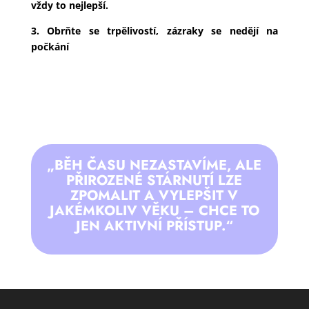
vždy to nejlepší.
3. Obrňte se trpělivostí, zázraky se nedějí na
počkání
„BĚH ČASU NEZASTAVÍME, ALE
PŘIROZENÉ STÁRNUTÍ LZE
ZPOMALIT A VYLEPŠIT V
JAKÉMKOLIV VĚKU – CHCE TO
JEN AKTIVNÍ PŘÍSTUP.“