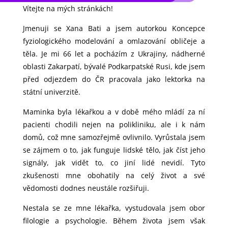
Vítejte na mých stránkách!
Jmenuji se Xana Bati a jsem autorkou Koncepce
fyziologického modelování a omlazování obličeje a
těla. Je mi 66 let a pocházím z Ukrajiny, nádherné
oblasti Zakarpatí, bývalé Podkarpatské Rusi, kde jsem
před odjezdem do ČR pracovala jako lektorka na
státní univerzitě.
Maminka byla lékařkou a v době mého mládí za ní
pacienti chodili nejen na polikliniku, ale i k nám
domů, což mne samozřejmě ovlivnilo. Vyrůstala jsem
se zájmem o to, jak funguje lidské tělo, jak číst jeho
signály, jak vidět to, co jiní lidé nevidí. Tyto
zkušenosti mne obohatily na celý život a své
vědomosti dodnes neustále rozšiřuji.
Nestala se ze mne lékařka, vystudovala jsem obor
filologie a psychologie. Během života jsem však