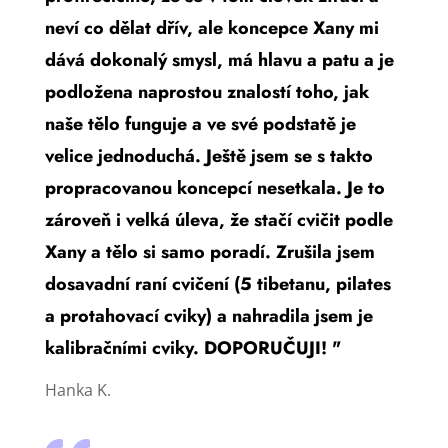
neví co dělat dřív, ale koncepce Xany mi
dává dokonalý smysl, má hlavu a patu a je
podložena naprostou znalostí toho, jak
naše tělo funguje a ve své podstatě je
velice jednoduchá. Ještě jsem se s takto
propracovanou koncepcí nesetkala. Je to
zároveň i velká úleva, že stačí cvičit podle
Xany a tělo si samo poradí. Zrušila jsem
dosavadní raní cvičení (5 tibetanu, pilates
a protahovací cviky) a nahradila jsem je
kalibračními cviky. DOPORUČUJI! "
Hanka K.