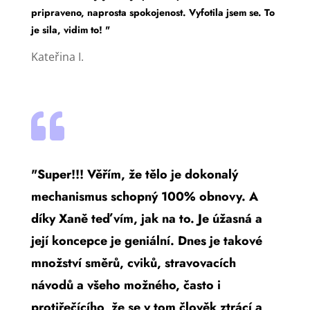
pripraveno, naprosta spokojenost. Vyfotila jsem se. To
je sila, vidim to! "
Kateřina I.

"Super!!! Věřím, že tělo je dokonalý
mechanismus schopný 100% obnovy. A
díky Xaně teď vím, jak na to. Je úžasná a
její koncepce je geniální. Dnes je takové
množství směrů, cviků, stravovacích
návodů a všeho možného, často i
protiřečícího, že se v tom člověk ztrácí a