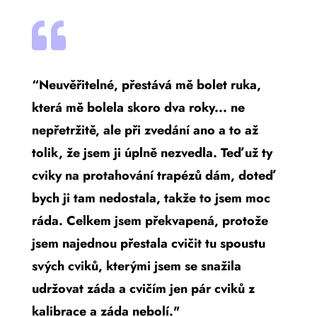

“Neuvěřitelné, přestává mě bolet ruka,
která mě bolela skoro dva roky... ne
nepřetržitě, ale při zvedání ano a to až
tolik, že jsem ji úplně nezvedla. Teď už ty
cviky na protahování trapézů dám, doteď
bych ji tam nedostala, takže to jsem moc
ráda. Celkem jsem překvapená, protože
jsem najednou přestala cvičit tu spoustu
svých cviků, kterými jsem se snažila
udržovat záda a cvičím jen pár cviků z
kalibrace a záda nebolí."