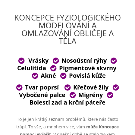
KONCEPCE FYZIOLOGICKÉHO
MODELOVÁNÍ A
OMLAZOVÁNÍ OBLIČEJE A
TĚLA
Vrásky
Nosoústní rýhy
Celulitida
Pigmentové skvrny
Akné
Povislá kůže
Tvar poprsí
Křečové žíly
Vybočené palce
Migrény
Bolesti zad a krční páteře
To je jen krátký seznam problémů, které nás často
trápí. To vše, a mnohem více, vám
může Koncepce
pomoci vyřešit
. V dnešní době se stalo zvykem