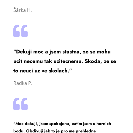
Šárka H.

"Dekuji moc a jsem stastna, ze se mohu
ucit necemu tak uzitecnemu. Skoda, ze se
to neuci uz ve skolach."
Radka P.

"Moc dekuji, jsem spokojena, zatim jsem u hornich
bodu. Obdivuji jak to je pro me prehledne