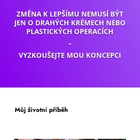
ZMĚNA K LEPŠÍMU NEMUSÍ BÝT
JEN O DRAHÝCH KRÉMECH NEBO
PLASTICKÝCH OPERACÍCH
–
VYZKOUŠEJTE MOU KONCEPCI
Můj životní příběh