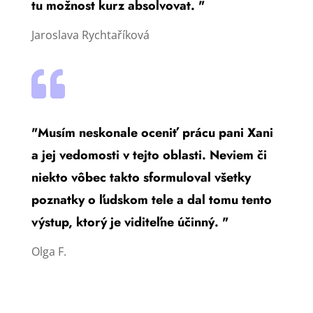
tu možnost kurz absolvovat. "
Jaroslava Rychtaříková

"Musím neskonale oceniť prácu pani Xani
a jej vedomosti v tejto oblasti. Neviem či
niekto vôbec takto sformuloval všetky
poznatky o ľudskom tele a dal tomu tento
výstup, ktorý je viditeľne účinný. "
Olga F.