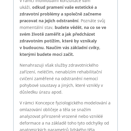
V rámci Individuální konzultace vám
ukáži,
odkud pramení vaše estetické a
zdravotní problémy a společně začneme
pracovat na jejich odstranění
. Poznáte svůj
momentální stav,
budete vědět, na co se ve
svém životě zaměřit a jak předcházet
zdravotním potížím, které by vznikaly
v budoucnu.
Naučím vás základní cviky,
kterými budete moci začít.
Nenahrazuji však služby zdravotnického
zařízení, neléčím, nenabízím rehabilitační
cvičení zaměřené na odstranění nemocí
pohybové soustavy a jiných, které vznikly v
důsledku úrazu apod.
V rámci Koncepce fyziologického modelování a
omlazování obličeje a těla se snažím
analyzovat přirozeně vrozené nebo vzniklé
deformace a na základě toho tyto odchylky od
anatomických parametrů lidského těla