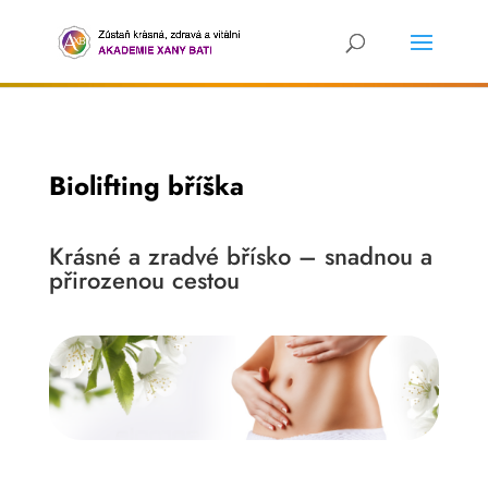
Biolifting bříška
Krásné a zradvé břísko – snadnou a
přirozenou cestou