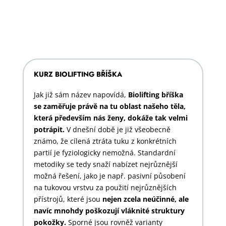
KURZ BIOLIFTING BŘÍŠKA
Jak již sám název napovídá,
Biolifting bříška
se zaměřuje právě na tu oblast našeho těla,
která především nás ženy, dokáže tak velmi
potrápit.
V dnešní době je již všeobecně
známo, že cílená ztráta tuku z konkrétních
partií je fyziologicky nemožná. Standardní
metodiky se tedy snaží nabízet nejrůznější
možná řešení, jako je např. pasivní působení
na tukovou vrstvu za použití nejrůznějších
přístrojů, které jsou
nejen zcela neúčinné, ale
navíc mnohdy poškozují vláknité struktury
pokožky.
Sporné jsou rovněž varianty