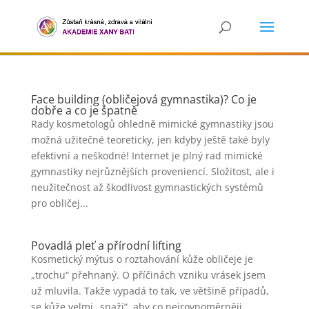
Face building (obličejová gymnastika)? Co je
dobře a co je špatně
Rady kosmetologů ohledně mimické gymnastiky jsou
možná užitečné teoreticky, jen kdyby ještě také byly
efektivní a neškodné! Internet je plný rad mimické
gymnastiky nejrůznějších proveniencí. Složitost, ale i
neužitečnost až škodlivost gymnastických systémů
pro obličej...
Povadlá pleť a přírodní lifting
Kosmetický mýtus o roztahování kůže obličeje je
„trochu“ přehnaný. O příčinách vzniku vrásek jsem
už mluvila. Takže vypadá to tak, ve většině případů,
se kůže velmi „snaží“, aby co nejrovnoměrněji