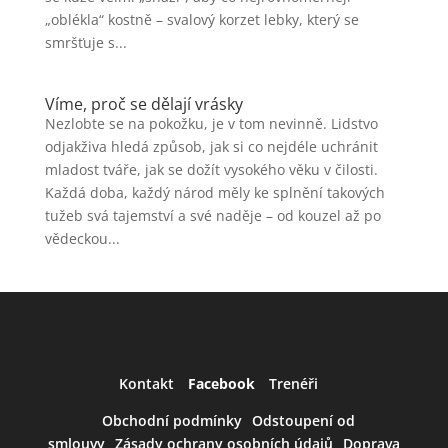
„oblékla“ kostně – svalový korzet lebky, který se
smršťuje s...
Víme, proč se dělají vrásky
Nezlobte se na pokožku, je v tom nevinně. Lidstvo
odjakživa hledá způsob, jak si co nejdéle uchránit
mladost tváře, jak se dožít vysokého věku v čilosti.
Každá doba, každý národ měly ke splnění takových
tužeb svá tajemství a své naděje – od kouzel až po
vědeckou...
Kontakt
Facebook
Trenéři
Obchodní podmínky
Odstoupení od
smlouvy
Zásady ochrany osobních údajů
Doprava