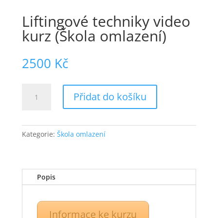
Liftingové techniky video
kurz (Škola omlazení)
2500
Kč
Liftingové
Přidat do košíku
techniky
video
kurz
(Škola
Kategorie:
Škola omlazení
omlazení)
množství
Popis
Informace ke kurzu